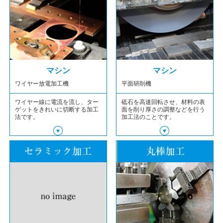
マシン
マシン
ワイヤー放電加工機
平面研削機
ワイヤー線に電流を流し、ター
砥石を高速回転させ、材料の表
ゲットをきれいに切断する加工
面を削り厚さの調整などを行う
法です。
加工法のことです。