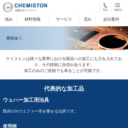
TEL
MENU
強み
材料情報
サービス
流れ
会社案内
ケミストンは様々な業界における製品への加工にも力を入れてお
り、その技術に自信があります。
加工のみのご依頼でも承ることが可能です。
代表的な加工品
ウェハー加工用治具
既存のSiウエファー等を乗せる治具です。
使用例